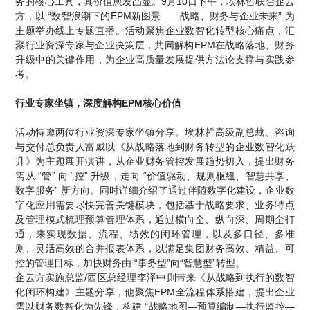
务的核心工具，其价值愈发凸显。9月10日下午，埃林哲联合企云
方，以 “数智浪潮下的EPM新图景——战略、财务与企业未来” 为
主题举办线上专题直播。活动聚焦企业数智化转型核心痛点，汇
聚行业资深专家与企业决策层，共同解构EPM在战略落地、财务
升级中的关键作用，为企业高质量发展提供方法论支撑与实践参
考。
行业专家坐镇，深度解构EPM核心价值
活动特邀两位行业资深专家坐镇分享。埃林哲高级副总裁、咨询
与交付总负责人富威以《从战略落地到财务转型的企业数智化跃
升》为主题展开演讲，从企业财务管控发展趋势切入，提出财务
需从 “管” 向 “控” 升级，走向 “价值驱动、规则枢纽、智慧共享、
数字服务” 新方向。同时详细介绍了通过伴随数字化建设，企业数
字化应用需要尽快完善关键模块，包括基于战略要求、业务特点
及管理模式梳理预算管理体系，通过横向全、纵向深、周期全打
通，来实现数据、流程、绩效的闭环管理，以及多口径、多准
则、灵活高效的合并报表体系，以满足集团财务高效、精益、可
控的管理目标，加快财务由 “事务型”向“智慧型”转型。
企云方实施总监/西区总经理李泽中则带来《从战略到执行的数智
化闭环构建》主题分享，他聚焦EPM全流程体系搭建，提出企业
需以财务数智化为先锋，构建 “战略地图—预算编制—执行监控—