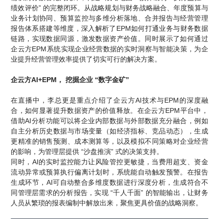
绩效评价” 的完整闭环。从战略规划与财务战略融合、年度预算与
业务计划协同、预算监控与多维分析落地、合并报告与经营管理
报告体系搭建等维度，深入解析了EPM如何打通业务与财务数据
链路，实现数据同源，激发数据资产价值。同时展示了如何通过
企云方EPM系统实现企业经营数据的实时洞察与智能决策，为企
业提升经营管理效率提供了切实可行的解决方案。
企云方AI+EPM， 挖掘企业 “数字金矿”
在直播中，李总更是重点介绍了企云方AI技术与EPM的深度融
合，如何显著提升数据资产的价值释放。在企云方EPM平台中，
借助AI分析功能可以将企业内部数据与外部数据充分融合，例如
自主分析历史数据与市场变量（如经济指标、竞品动态），生成
更精准的销售预测、成本测算等，以及模拟不同策略对企业经营
的影响，为管理层提供 “沙盘推演” 式的决策支持。
同时，AI的实时监控能力让风险管控更敏捷，当费用超支、资金
流动异常或预算执行偏离计划时，系统能自动触发预警。在报告
生成环节，AI可自动整合多维度数据进行深度分析，生成符合不
同管理层需求的分析报告，实现 “千人千面” 的智能输出，让财务
人员从繁琐的报表编制中解放出来，聚焦更具价值的战略洞察。