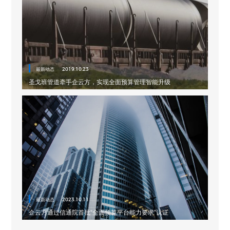
最新动态
2019.10.23
圣戈班管道牵手企云方，实现全面预算管理智能升级
最新动态
2023.10.11
企云方通过信通院首批“全面预算平台能力要求”认证