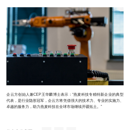
企云方创始人兼CEP王华麟博士表示：“燕麦科技专精特新企业的典型
代表，是行业隐形冠军，企云方将凭借强大的技术力、专业的实施力、
卓越的服务力，助力燕麦科技在全球市场继续开疆拓土。”